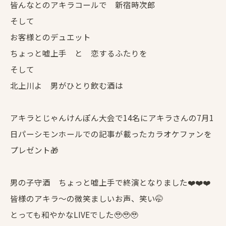
皆んなとのアキラコールで 新宿時次郎
そして
お客様とのデュエット
ちょっと嘘上手 と 恋するふたりを
そして
北上川よ 男がひとり飲む酒は
アキラとじゃんけんぽん大会で14名にアキラさんの7月1
日パーシモンホールでの記事が載ったカラオケファンを
プレゼント🎁
男の子守酒 ちょっと嘘上手で終演となりました❤️❤️❤️
皆様のアキラ〜の微笑ましいお声、笑い🤭
とっても和やかなLIVEでした🥹🥹🥹