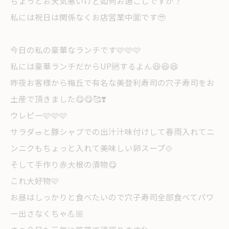
ちょっとお天気悪いけど如何お過ごしですか？
私には祝日は関係なくお店営業中🈺です🥹
今日の私の豪華なランチです🩷🩷🩷
私には豪華ランチだからUP🆙するよん😆😆😆
昨夜お客様から梅丘で有名な美登利寿司の穴子寿司をお
土産で頂きました😋😋🥰❣️
ウレピー🩷🩷🩷
サラダ🥗と豚シャブでの出汁汁味付けして春雨入れてニ
ンニクもちょっと入れて美味しい卵スープ🍲
そして手作り赤大根の漬物😋
これ大好物🩷
お昼はしっかりと食べたいので穴子寿司全部食べてパワ
ー出さなくちゃ💪🏼