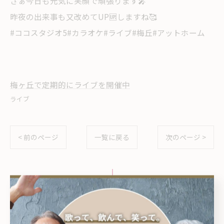
さぁ今日も元気に笑顔で頑張ります🎤
昨夜の出来事も又改めてUP🆙しますね🥰
#ココスタジオ5#カラオケ#ライブ#梅丘#アットホーム
梅ヶ丘で定期的にライブを開催中
ライブ
< 前のページ
一覧に戻る
次のページ >
関連タグ