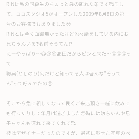
RINは私の同級生のちょっと歳の離れた弟です🥰そし
て、ココスタジオ5がオープンした2009年8月8日の第一
号のお客様でもありました🥹
RINとは全く面識無かったけど色々話をしている内にお
兄ちゃんいる❓名前そうてん⁉️
えーやっぱり〜😍😍😍高田だからピンと来た〜🤩🤩🤩っ
て
聦典(としのり)何だけど知ってる人は皆んな"そうて
ん"って呼んでたの🥹
そこから急に親しくなって良くご来店頂き一緒に飲みに
も行ったりして年月は過ぎました🥹時には娘ちゃんや息
子ちゃんも連れて来てくれて🥰
彼はデザイナーだったのですが、最初に載せた写真のペ