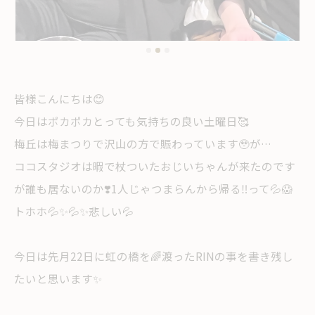
皆様こんにちは😊
今日はポカポカとっても気持ちの良い土曜日🥰
梅丘は梅まつりで沢山の方で賑わっています🥹が…
ココスタジオは暇で杖ついたおじいちゃんが来たのです
が誰も居ないのか❣️1人じゃつまらんから帰る‼️って💦😱
トホホ💦✨💦✨悲しい💦
今日は先月22日に虹の橋を🌈渡ったRINの事を書き残し
たいと思います✨