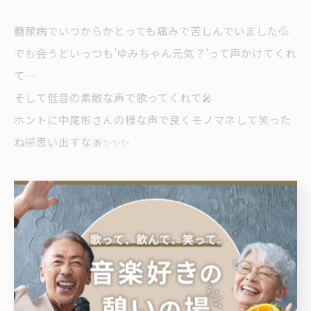
糖尿病でいつからかとっても痛みで苦しんでいました💦
でも会うといっつも’ゆみちゃん元気？’って声かけてくれ
て…
そして低音の素敵な声で歌ってくれて🎤
ホントに中尾彬さんの様な声で良くモノマネして笑った
ね🤣思い出すなぁ✨✨✨
お兄ちゃんが昨年の1月にガンで亡くなって連絡をくれ
て…、。
暫くお会いしていなかったのですが4月のココスタジオ5
のライブの日曜日に光代ちゃと来てくれたのが最後にな
ってしまいました✨✨✨
それが２枚目の写真です🥹