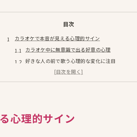
目次
カラオケで本音が見える心理的サイン
カラオケ中に無意識で出る好意の心理
好きな人の前で歌う心理的な変化に注目
カラオケの態度から読み取る本音のサイン
急に歌い出す心理と恋愛の関係性とは
カラオケで見せる仕草に隠れた心理とは
ラブソング選曲に潜む恋愛心理を探る
る心理的サイン
カラオケでラブソングを選ぶ心理的意味
恋愛心理が浮き彫りになる選曲の傾向