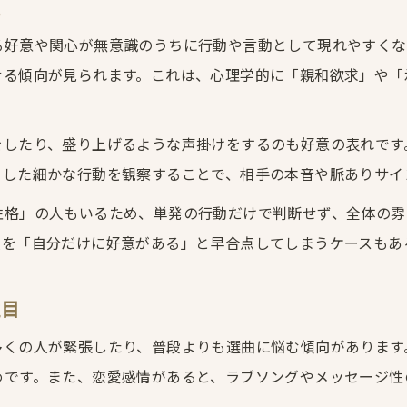
理
好きな人に聴かせる歌の心理的な狙い
カラオケでラブソングを歌う人の性格傾向
る好意や関心が無意識のうちに行動や言動として現れやすくな
せる傾向が見られます。これは、心理学的に「親和欲求」や「
男性のカラオケ選曲に現れる恋愛サイン
密室空間ならではのカラオケ恋愛戦略
をしたり、盛り上げるような声掛けをするのも好意の表れです
カラオケ密室で心の距離が縮まる理由
うした細かな行動を観察することで、相手の本音や脈ありサイ
カラオケ空間で恋愛心理が高まる瞬間
仕草や視線に表れるカラオケ恋愛戦略
性格」の人もいるため、単発の行動だけで判断せず、全体の雰
人を「自分だけに好意がある」と早合点してしまうケースもあ
二人きりカラオケで試せる心理的駆け引き
カラオケ空間が生み出す親密さの心理効果
注目
好きな人と歌うときの心の揺れを考察
好きな人とカラオケで感じる緊張と期待
多くの人が緊張したり、普段よりも選曲に悩む傾向があります
めです。また、恋愛感情があると、ラブソングやメッセージ性
カラオケで心が揺れる瞬間の心理的背景