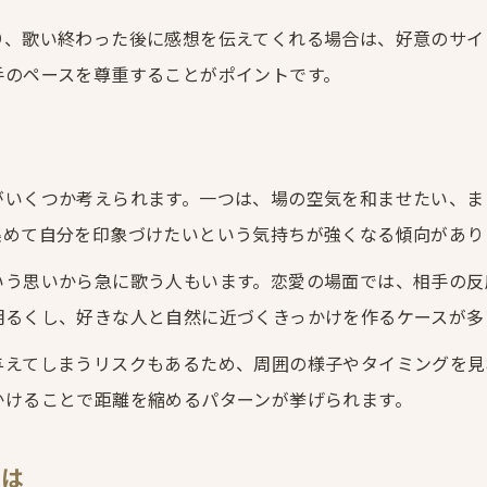
歌唱時の視線や仕草でわかる恋愛心理
り、歌い終わった後に感想を伝えてくれる場合は、好意のサイ
カラオケ中の自然なボディタッチの意味
手のペースを尊重することがポイントです。
歌いながら距離を詰める脈あり行動とは
は
がいくつか考えられます。一つは、場の空気を和ませたい、ま
集めて自分を印象づけたいという気持ちが強くなる傾向があり
う思いから急に歌う人もいます。恋愛の場面では、相手の反
明るくし、好きな人と自然に近づくきっかけを作るケースが多
与えてしまうリスクもあるため、周囲の様子やタイミングを見
かけることで距離を縮めるパターンが挙げられます。
とは