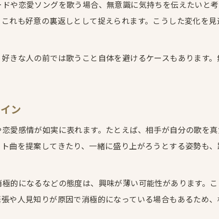
デュエット提案に込めた恋愛心理を分析
ードや恋愛ソングを歌う場合、無意識に気持ちを伝えたいと考
、これも好意の裏返しとして捉えられます。こうした変化を見
歌うことで生まれる親近感と恋心の関係
カラオケでの褒め言葉が生む恋愛効果とは
急に歌い出す人に隠れた本心とは
、好きな人の前では歌うこと自体を避けるケースもあります。
カラオケで急に歌い出す心理を解説
男性が歌い出す瞬間の恋愛心理とは
サイン
歌うことで自分をアピールする心の動き
や恋愛感情が如実に表れます。たとえば、相手が自分の歌を真
好きな人の前で歌う勇気の裏にある本音
お問い合わせはこちら
お問い合わせはこちら
ット曲を提案してきたり、一緒に盛り上がろうとする姿勢も、
カラオケで盛り上がる人の心理的特徴
カラオケの仕草が示す脈あり行動チェック
消極的になるなどの態度は、興味が薄い可能性があります。こ
カラオケで隣に座る行動の心理解説
緊張や人見知りが原因で消極的になっている場合もあるため、
褒め言葉や拍手に表れる好意のサイン